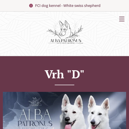
FCI dog kennel - White swiss shepherd
Vrh "D"