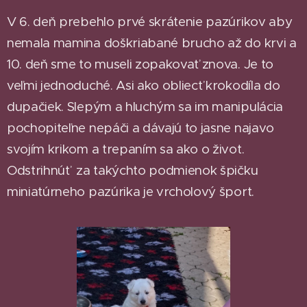
V 6. deň prebehlo prvé skrátenie pazúrikov aby
nemala mamina doškriabané brucho až do krvi a
10. deň sme to museli zopakovať znova. Je to
veľmi jednoduché. Asi ako obliecť krokodíla do
dupačiek. Slepým a hluchým sa im manipulácia
pochopiteľne nepáči a dávajú to jasne najavo
svojím krikom a trepaním sa ako o život.
Odstrihnúť za takýchto podmienok špičku
miniatúrneho pazúrika je vrcholový šport.