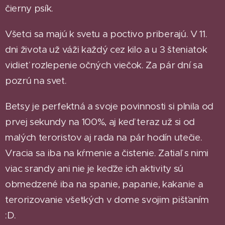
čierny psík.
Všetci sa majú k svetu a poctivo priberajú. V 11.
dni života už váži každý cez kilo a u 3 šteniatok
vidieť rozlepenie očných viečok. Za pár dní sa
pozrú na svet.
Betsy je perfektná a svoje povinnosti si plnila od
prvej sekundy na 100%, aj keď teraz už si od
malých teroristov aj rada na pár hodín utečie.
Vracia sa iba na kŕmenie a čistenie. Zatiaľ s nimi
viac srandy ani nie je keďže ich aktivity sú
obmedzené iba na spanie, papanie, kakanie a
terorizovanie všetkých v dome svojim pišťaním
:D.