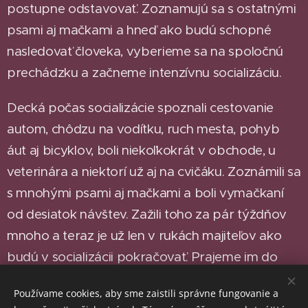
postupne odstavovať. Zoznamujú sa s ostatnými
psami aj mačkami a hneď ako budú schopné
nasledovať človeka, vyberieme sa na spoločnú
prechádzku a začneme intenzívnu socializáciu.
Decká počas socializácie spoznali cestovanie
autom, chôdzu na vodítku, ruch mesta, pohyb
áut aj bicyklov, boli niekoľkokrát v obchode, u
veterinára a niektorí už aj na cvičáku. Zoznámili sa
s mnohými psami aj mačkami a boli vymačkaní
od desiatok návštev. Zažili toho za pár týždňov
mnoho a teraz je už len v rukách majiteľov ako
budú v socializácii pokračovať. Prajeme im do
života len to najlepšie.
Používame cookies, aby sme zaistili správne fungovanie a