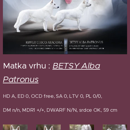
Matka vrhu :
BETSY Alba
Patronus
HD A, ED 0, OCD free, SA 0, LTV 0, PL 0/0,
DM n/n, MDR1 +/+, DWARF N/N, srdce OK, 59 cm