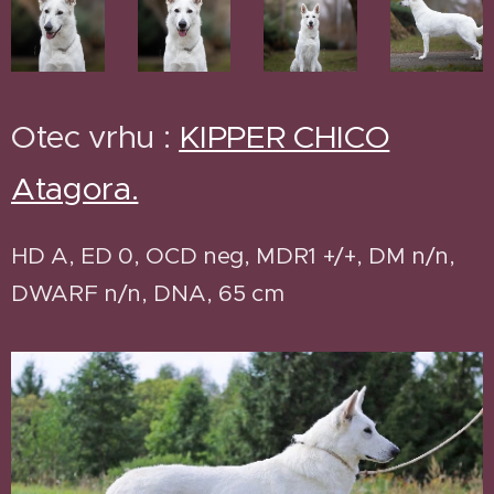
Otec vrhu :
KIPPER CHICO
Atagora.
HD A, ED 0, OCD neg, MDR1 +/+, DM n/n,
DWARF n/n, DNA, 65 cm