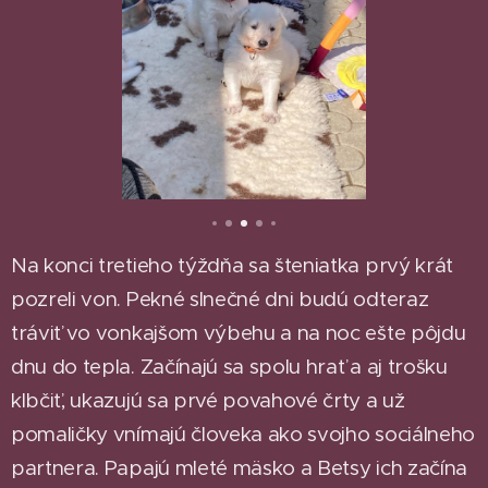
Na konci tretieho týždňa sa šteniatka prvý krát
pozreli von. Pekné slnečné dni budú odteraz
tráviť vo vonkajšom výbehu a na noc ešte pôjdu
dnu do tepla. Začínajú sa spolu hrať a aj trošku
klbčiť, ukazujú sa prvé povahové črty a už
pomaličky vnímajú človeka ako svojho sociálneho
partnera. Papajú mleté mäsko a Betsy ich začína