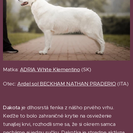
Matka:
ADRIA White Klementino
(SK)
Otec:
Ardel sol BECKHAM NATHAN PRADERIO
(ITA)
Dakota
je dlhosrstá fenka z nášho prvého vrhu.
Keďže to bolo zahraničné krytie na osvieženie
tunajšej krvi, rozhodli sme sa, že si okrem samca
necháme aj jednu sučku. Dakotka je stredne aktívna,