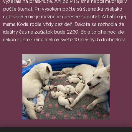
vyzerala na prasknutie. Ani po RTG sme neboli múdrejší v
počte šteniat. Pri vysokom počte sú šteniatka všelijako
cez seba a nie je možné ich presne spočítať. Zatiaľ čo jej
mama Koda rodila vždy cez deň, Dakota sa rozhodla, že
ideálny čas na začiatok bude 22:30. Bola to dlhá noc, ale
nakoniec sme ráno mali na svete 10 krásnych drobčekov.