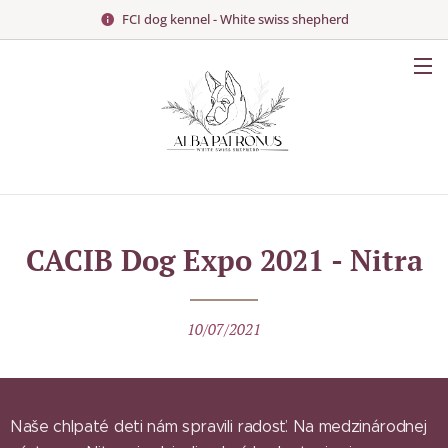
FCI dog kennel - White swiss shepherd
CACIB Dog Expo 2021 - Nitra
10/07/2021
Naše chlpaté deti nám spravili radosť. Na medzinárodnej