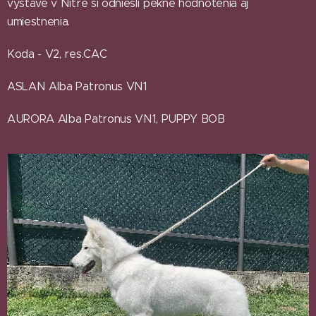
výstave v Nitre si odniesli pekné hodnotenia aj
umiestnenia.
Koda - V2, res.CAC
ASLAN Alba Patronus VN1
AURORA Alba Patronus VN1, PUPPY BOB